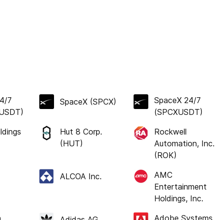
4/7
SpaceX 24/7
SpaceX (SPCX)
USDT)
(SPCXUSDT)
ldings
Hut 8 Corp.
Rockwell
)
(HUT)
Automation, Inc.
(ROK)
AMC
ALCOA Inc.
Entertainment
Holdings, Inc.
n
Adobe Systems
Adidas AG