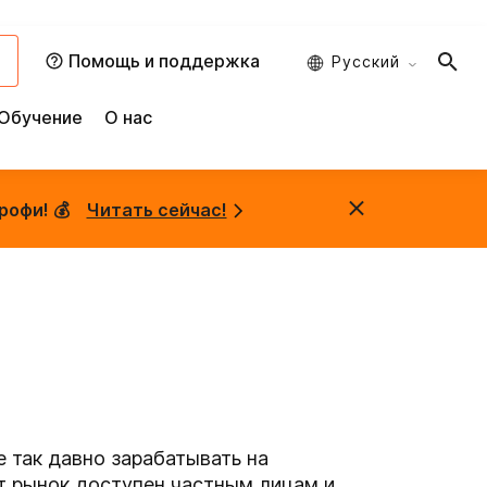
и
Помощь и поддержка
Русский
Обучение
О нас
рофи! 💰
Читать сейчас!
 так давно зарабатывать на
т рынок доступен частным лицам и