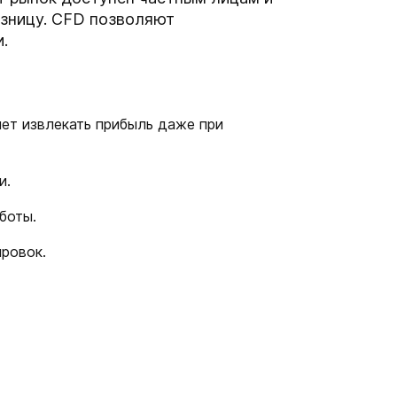
азницу. CFD позволяют
.
яет извлекать прибыль даже при
и.
боты.
ировок.