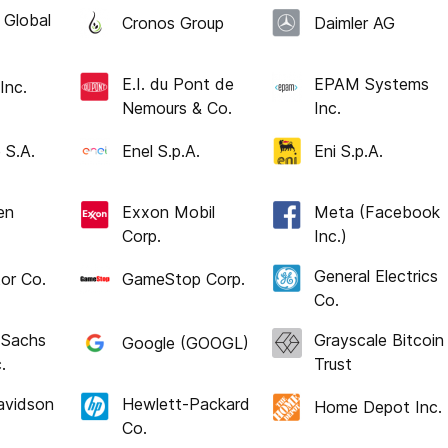
 Global
Cronos Group
Daimler AG
E.I. du Pont de
EPAM Systems
Inc.
Nemours & Co.
Inc.
 S.A.
Enel S.p.A.
Eni S.p.A.
en
Exxon Mobil
Meta (Facebook
Corp.
Inc.)
General Electrics
or Co.
GameStop Corp.
Co.
 Sachs
Grayscale Bitcoin
Google (GOOGL)
.
Trust
avidson
Hewlett-Packard
Home Depot Inc.
Co.