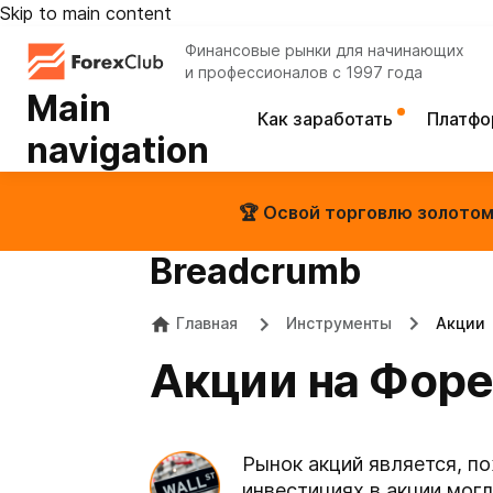
Skip to main content
Финансовые рынки для начинающих
и профессионалов с 1997 года
Main
Как заработать
Платф
navigation
🏆 Освой торговлю золотом 
Breadcrumb
Главная
Инструменты
Акции
Акции на Форе
Рынок акций является, п
инвестициях в акции мог