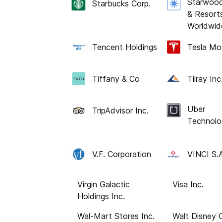
Starwood
Starbucks Corp.
& Resort
Worldwide
Tencent Holdings
Tesla Mot
Tiffany & Co
Tilray Inc
Uber
TripAdvisor Inc.
Technolo
V.F. Corporation
VINCI S.
Virgin Galactic
Visa Inc.
Holdings Inc.