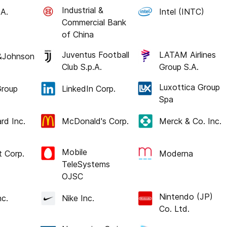
Industrial &
.A.
Intel (INTC)
Commercial Bank
of China
Juventus Football
LATAM Airlines
&Johnson
Club S.p.A.
Group S.A.
Luxottica Group
roup
LinkedIn Corp.
Spa
rd Inc.
McDonald's Corp.
Merck & Co. Inc.
Mobile
t Corp.
Moderna
TeleSystems
OJSC
Nintendo (JP)
nc.
Nike Inc.
Co. Ltd.