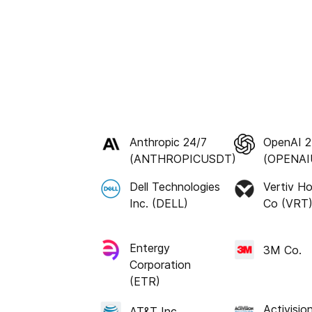
Anthropic 24/7
OpenAI 2
(ANTHROPICUSDT)
(OPENAI
Dell Technologies
Vertiv Ho
Inc. (DELL)
Co (VRT
Entergy
3M Co.
Corporation
(ETR)
Activisio
AT&T Inc.