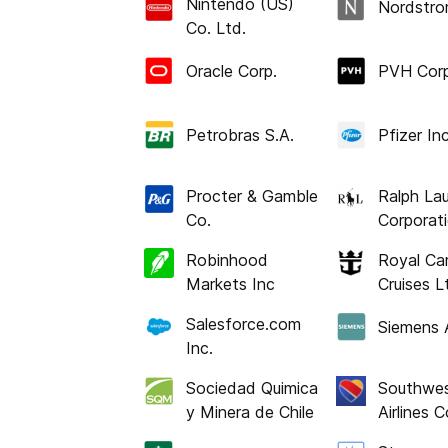
Nintendo (US)
Nordstro
Co. Ltd.
Oracle Corp.
PVH Сorp
Petrobras S.A.
Pfizer Inc
Procter & Gamble
Ralph La
Co.
Corporat
Robinhood
Royal Ca
Markets Inc
Cruises L
Salesforce.com
Siemens
Inc.
Sociedad Quimica
Southwe
y Minera de Chile
Airlines C