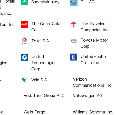
 Hotels
SurveyMonkey
TUI AG
s
, Inc.
The Coca-Cola
The Travelers
ors Inc.
Co.
Companies Inc.
Toyota Motor
.
Total S.A.
Corp.
United
UnitedHealth
gies
Technologies
Group Inc.
Corp.
Verizon
A.
Vale S.A.
Communications
Inc.
Vodafone Group
Volkswagen AG
PLC