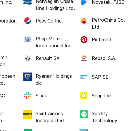
Norwegian Cruise
m Inc.
Novatek, PJSC
Line Holdings Ltd.
PetroChina Co.
oration
PepsiCo Inc.
Ltd.
Philip Morris
.
Pinterest
International Inc.
uren
Renault SA
Repsol S.A.
ion
ribbean
Ryanair Holdings
SAP SE
td.
plc
 AG
Slack
Snap Inc.
st
Spirit Airlines
Spotify
o
Incorporated
Technology