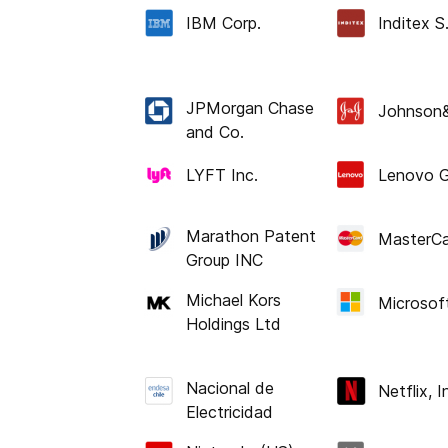
IBM Corp.
Inditex S
JPMorgan Chase
Johnson
and Co.
LYFT Inc.
Lenovo G
Marathon Patent
MasterCa
Group INC
Michael Kors
Microsof
Holdings Ltd
Nacional de
Netflix, I
Electricidad