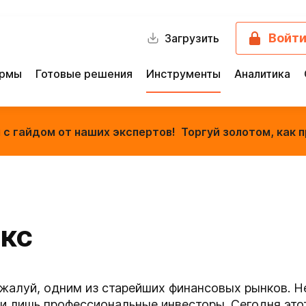
Войт
Загрузить
ормы
Готовые решения
Инструменты
Аналитика
с гайдом от наших экспертов! Торгуй золотом, как п
кс
ожалуй, одним из старейших финансовых рынков. Не
ли лишь профессиональные инвесторы. Сегодня это