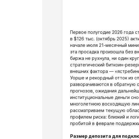
Первое полугодие 2026 года ст
в $126 тыс. (октябрь 2025) ак
начале июля 21-месячный мини
эта просадка произошла без вн
биржа не рухнула, ни один кру
стратегический биткоин-резерв
внешних фактора — «ястребин
Уорше и рекордный отток из с
разворачиваются в обратную с
прогнозов, ожидания дальнейш
институциональные деньги сно
многолетнюю восходящую лини
рассматриваем текущую облас
профилем риска: близкий и лог
пробитой в феврале поддержк
Размер депозита для подкл