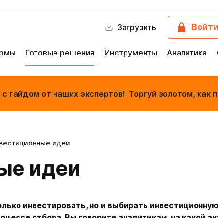
Войт
Загрузить
ормы
Готовые решения
Инструменты
Аналитика
с гайдом от наших экспертов! Торгуй золотом, как п
вестиционные идеи
ые идеи
олько инвестировать, но и выбирать инвестиционную
оцессе отбора. Вы говорите аналитикам, на какой ак