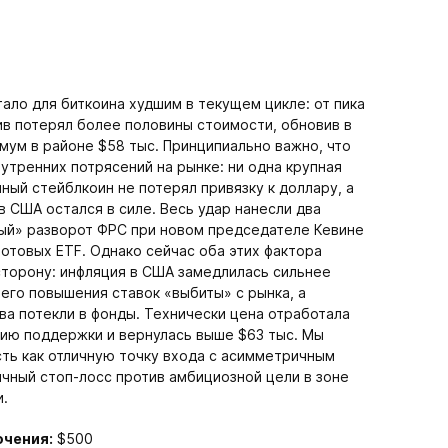
ало для биткоина худшим в текущем цикле: от пика
тив потерял более половины стоимости, обновив в
мум в районе $58 тыс. Принципиально важно, что
утренних потрясений на рынке: ни одна крупная
пный стейблкоин не потерял привязку к доллару, а
 США остался в силе. Весь удар нанесли два
ый» разворот ФРС при новом председателе Кевине
потовых ETF. Однако сейчас оба этих фактора
торону: инфляция в США замедлилась сильнее
его повышения ставок «выбиты» с рынка, а
ва потекли в фонды. Технически цена отработала
ю поддержки и вернулась выше $63 тыс. Мы
ть как отличную точку входа с асимметричным
ичный стоп-лосс против амбициозной цели в зоне
и.
ючения:
$500