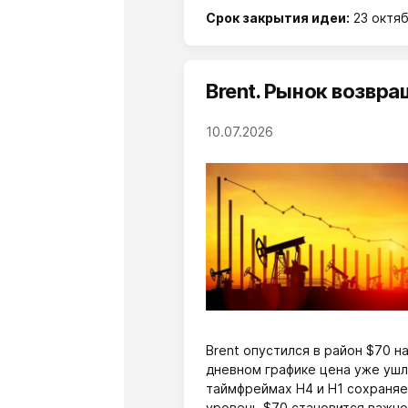
Срок закрытия идеи:
23 октяб
Brent. Рынок возвр
10.07.2026
Brent опустился в район $70 н
дневном графике цена уже ушл
таймфреймах H4 и H1 сохраня
уровень $70 становится важно