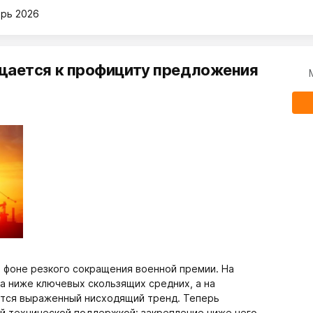
рь 2026
ащается к профициту предложения
а фоне резкого сокращения военной премии. На
а ниже ключевых скользящих средних, а на
ется выраженный нисходящий тренд. Теперь
й технической поддержкой: закрепление ниже него